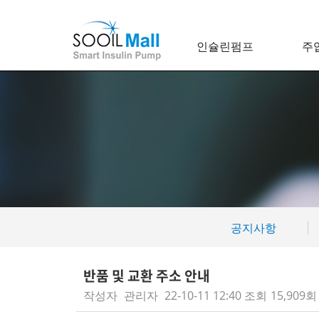
인슐린펌프
주
공지사항
반품 및 교환 주소 안내
작성자
관리자
22-10-11 12:40
조회
15,909회