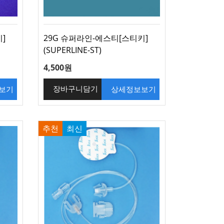
]
29G 슈퍼라인-에스티[스티키]
(SUPERLINE-ST)
4,500원
보기
상세정보보기
장바구니담기
추천
최신