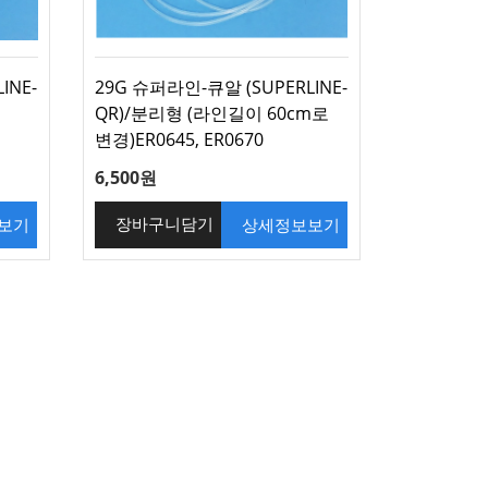
INE-
29G 슈퍼라인-큐알 (SUPERLINE-
QR)/분리형 (라인길이 60cm로
변경)ER0645, ER0670
6,500원
보기
상세정보보기
장바구니담기