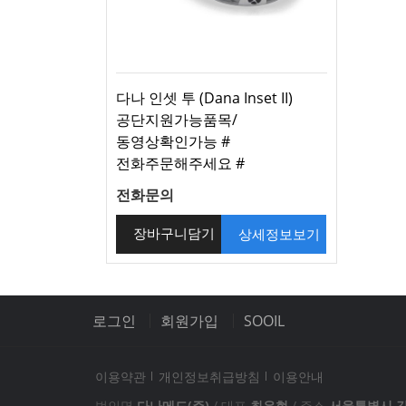
다나 인셋 투 (Dana Inset II)
공단지원가능품목/
동영상확인가능 #
전화주문해주세요 #
전화문의
상세정보보기
장바구니담기
로그인
회원가입
SOOIL
이용약관
개인정보취급방침
이용안내
회사소개
제품소개
법인명
다나메드(주)
/
대표
최우현
/
주소
서울특별시 강