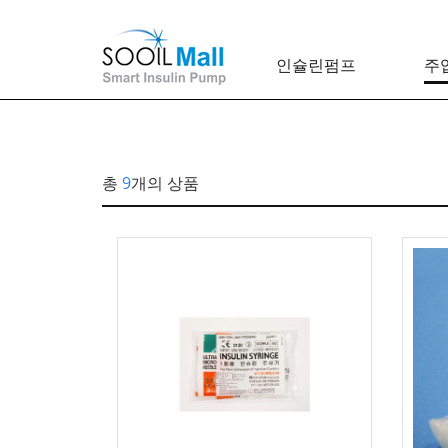
인슐린펌프
주
총
9
개의 상품