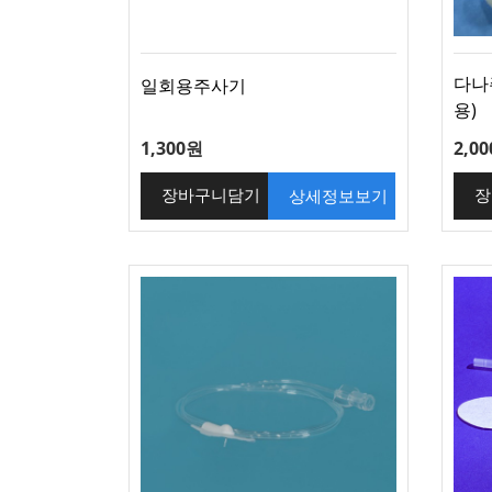
다나
일회용주사기
용)
1,300원
2,0
상세정보보기
장바구니담기
장