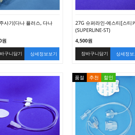
주사기(다나 플러스, 다나
27G 슈퍼라인-에스티[스티키
(SUPERLINE-ST)
00원
4,500원
상세정보보기
상세정보
바구니담기
장바구니담기
품절
추천
할인