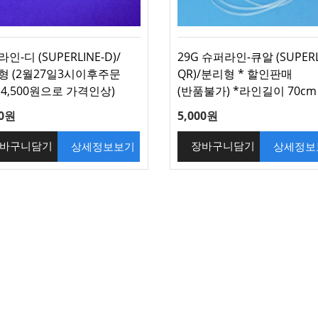
인-디 (SUPERLINE-D)/
29G 슈퍼라인-큐알 (SUPERL
형 (2월27일3시이후주문
QR)/분리형 * 할인판매
4,500원으로 가격인상)
(반품불가) *라인길이 70cm
00원
5,000원
상세정보보기
상세정보
바구니담기
장바구니담기