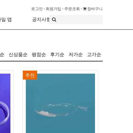
로그인
회원가입
주문조회
장바구니
바일 앱
공지사항
순
신상품순
평점순
후기순
저가순
고가순
추천