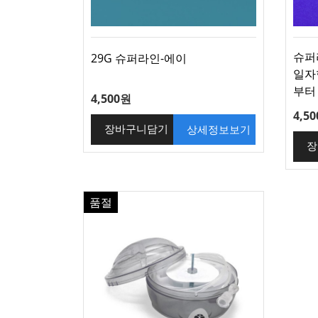
슈퍼라
29G 슈퍼라인-에이
일자
부터 
4,500원
4,5
상세정보보기
장바구니담기
장
품절