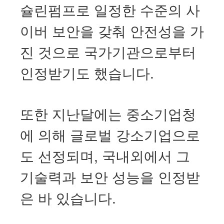
슐린펌프로 일정한 수준의 사
이버 보안을 갖춰 안전성을 가
진 것으로 국가기관으로부터
인정받기도 했습니다.
또한
지난달에는
중소기업청
에
의해
글로벌
강소기업으로
,
도
선정되며
국내외에서
그
기술력과
보안
성능을
인정받
.
은
바
있습니다