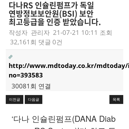
다나RS 인슐린펌프가 독일
연방정보보안원(BSI) 보안
최고등급을 인증 받았습니다.
작성자
관리자
21-07-21 10:11
조회
32,161회
댓글
0건
http://www.mdtoday.co.kr/mdtoday/
no=393583
30081회 연결
이전글
다음글
목록
본문
‘다나 인슐린펌프(DANA Diab