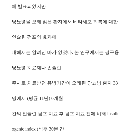
에 발표되었지만
당뇨병을 오래 앓은 환자에서 베타세포 회복에 대한
인슐린 펌프의 효과에
대해서는 알려진 바가 없었다
본 연구에서는 경구용
.
당뇨병 치료제나 인슐린
주사로 치료받던 유병기간이 오래된 당뇨병 환자
33
명에서
평균
년
개월
(
11
) 6
간의 인슐린 펌프 치료 후 펌프 치료 전에 비해
insulin
식후
분 간
ogenic index (
30