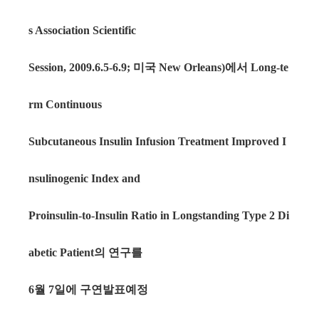
s Association Scientific
미국
에서
Session, 2009.6.5-6.9;
New Orleans)
Long-te
rm Continuous
Subcutaneous Insulin Infusion Treatment Improved I
nsulinogenic Index and
Proinsulin-to-Insulin Ratio in Longstanding Type 2 Di
의 연구를
abetic Patient
월
일에 구연발표예정
6
7