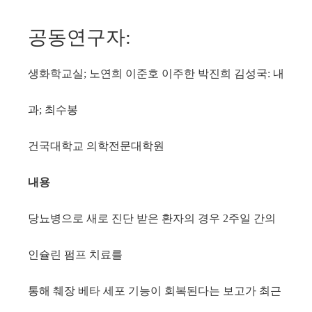
공동연구자
:
생화학교실
노연희 이준호 이주한 박진희 김성국
내
;
:
과
최수봉
;
건국대학교 의학전문대학원
내용
당뇨병으로 새로 진단 받은 환자의 경우
주일 간의
2
인슐린 펌프 치료를
통해 췌장 베타 세포 기능이 회복된다는 보고가 최근